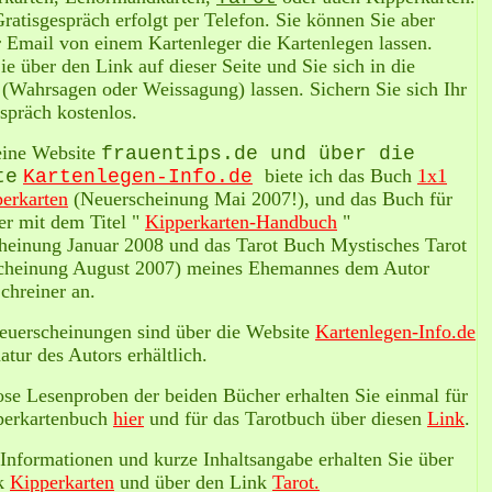
ratisgespräch erfolgt per Telefon. Sie können Sie aber
 Email von einem Kartenleger die Kartenlegen lassen.
e über den Link auf dieser Seite und Sie sich in die
(Wahrsagen oder Weissagung) lassen. Sichern Sie sich Ihr
spräch kostenlos.
ine Website
frauentips.de und über die
biete ich das Buch
1x1
te
Kartenlegen-Info.de
perkarten
(Neuerscheinung Mai 2007!), und das Buch für
er mit dem Titel "
Kipperkarten-Handbuch
"
heinung Januar 2008 und das Tarot Buch Mystisches Tarot
cheinung August 2007) meines Ehemannes dem Autor
chreiner an.
euerscheinungen sind über die Website
Kartenlegen-Info.de
atur des Autors erhältlich.
se Lesenproben der beiden Bücher erhalten Sie einmal für
perkartenbuch
hier
und für das Tarotbuch über diesen
Link
.
Informationen und kurze Inhaltsangabe erhalten Sie über
nk
Kipperkarten
und über den Link
Tarot.