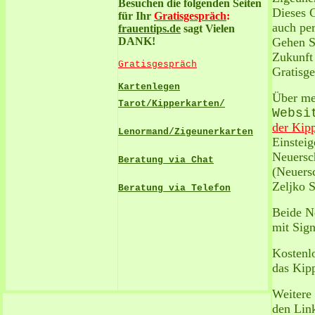
Besuchen die folgenden Seiten
Dieses G
für Ihr
Gratisgespräch
:
auch per
frauentips.de
sagt Vielen
DANK!
Gehen Si
Zukunft 
Gratisgespräch
Gratisge
Kartenlegen
Über me
Tarot/Kipperkarten/
Websi
der Kip
Lenormand/Zigeunerkarten
Einsteig
Neuersc
Beratung via Chat
(Neuers
Zeljko S
Beratung via Telefon
Beide N
mit Sign
Kostenlo
das Kip
Weitere 
den Li