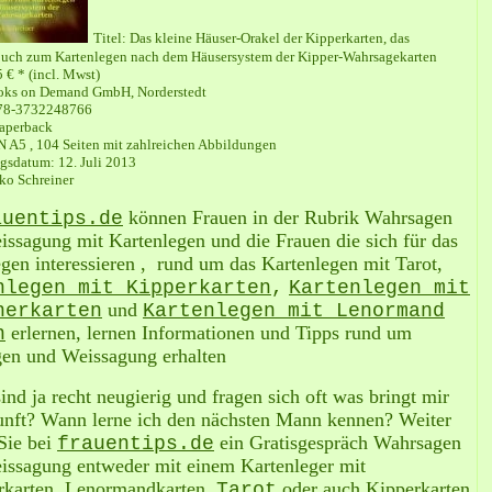
Titel: Das kleine Häuser-Orakel der Kipperkarten, das
buch zum Kartenlegen nach dem Häusersystem der Kipper-Wahrsagekarten
5 € * (incl. Mwst)
oks on Demand GmbH, Norderstedt
78-3732248766
aperback
N A5 , 104 Seiten mit zahlreichen Abbildungen
gsdatum: 12. Juli 2013
jko Schreiner
können Frauen in der Rubrik Wahrsagen
auentips.de
ssagung mit Kartenlegen und die Frauen die sich für das
gen interessieren , rund um das Kartenlegen mit Tarot,
nlegen mit Kipperkarten
,
Kartenlegen mit
und
nerkarten
Kartenlegen mit Lenormand
erlernen, lernen Informationen und Tipps rund um
n
en und Weissagung erhalten
ind ja recht neugierig und fragen sich oft was bringt mir
unft? Wann lerne ich den nächsten Mann kennen? Weiter
Sie bei
ein Gratisgespräch Wahrsagen
frauentips.de
issagung entweder mit einem Kartenleger mit
rkarten, Lenormandkarten
,
oder auch Kipperkarten.
Tarot