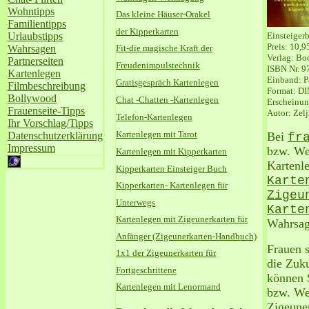
Wohntipps
Das kleine Häuser-Orakel
Familientipps
der Kipperkarten
Urlaubstipps
Einsteiger
Preis: 10,9
Wahrsagen
Fit-die magische Kraft der
Verlag: Bo
Partnerseiten
Freudenimpulstechnik
ISBN Nr.
9
Kartenlegen
Einband: P
Gratisgespräch Kartenlegen
Filmbeschreibung
Format: DI
Bollywood
Chat -Chatten -Kartenlegen
Erscheinun
Frauenseite-Tipps
Autor: Zel
Telefon-Kartenlegen
Ihr Vorschlag/Tipps
Kartenlegen mit Tarot
Datenschutzerklärung
Bei
fr
Impressum
bzw. Wei
Kartenlegen mit Kipperkarten
Kartenle
Kipperkarten Einsteiger Buch
Karte
Kipperkarten- Kartenlegen für
Zigeu
Unterwegs
Karte
Kartenlegen mit Zigeunerkarten für
Wahrsag
Anfänger (Zigeunerkarten-Handbuch)
Frauen s
1x1 der Zigeunerkarten für
die Zuk
Fortgeschrittene
können
Kartenlegen mit Lenormand
bzw. We
Zigeune