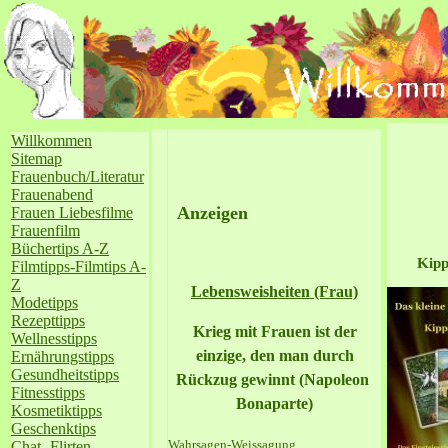
Willkommen
Sitemap
Frauenbuch/Literatur
Frauenabend
Anzeigen
Frauen Liebesfilme
Frauenfilm
Büchertips A-Z
Kipp
Filmtipps-Filmtips A-
Z
Lebensweisheiten (Frau)
Modetipps
Rezepttipps
Krieg mit Frauen ist der
Wellnesstipps
einzige, den man durch
Ernährungstipps
Gesundheitstipps
Rückzug gewinnt (Napoleon
Fitnesstipps
Bonaparte)
Kosmetiktipps
Geschenktips
Wahrsagen-Weissagung
Chat- Flirten