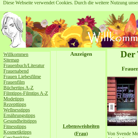
Diese Webseite verwendet Cookies. Durch die weitere Nutzung unse
Der
Anzeigen
Willkommen
Sitemap
Frauenbuch/Literatur
Frauen
Frauenabend
Frauen Liebesfilme
Frauenfilm
Büchertips A-Z
Filmtipps-Filmtips A-Z
Modetipps
Rezepttipps
Wellnesstipps
Ernährungstipps
Gesundheitstipps
Lebensweisheiten
Fitnesstipps
Kosmetiktipps
(Frau)
Von Svende Mer
Geschenktips