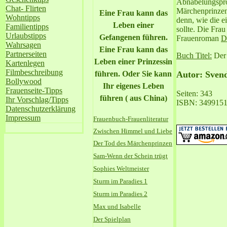
Abnabelungspro
Chat- Flirten
Märchenprinzen 
Eine Frau kann das
Wohntipps
denn, wie die 
Leben einer
Familientipps
sollte. Die Fra
Urlaubstipps
Gefangenen führen.
Frauenroman
D
Wahrsagen
Eine Frau kann das
Partnerseiten
Buch Titel:
Der 
Leben einer Prinzessin
Kartenlegen
Filmbeschreibung
führen. Oder Sie kann
Autor: Sven
Bollywood
Ihr eigenes Leben
Frauenseite-Tipps
Seiten: 343
führen ( aus China)
Ihr Vorschlag/Tipps
ISBN: 349915
Datenschutzerklärung
Impressum
Frauenbuch-Frauenliteratur
Zwischen Himmel und Liebe
Der Tod des Märchenprinzen
Sam-Wenn der Schein trügt
Sophies Weltmeister
Sturm im Paradies
1
Sturm im Paradies 2
Max und Isabelle
Der Spielplan